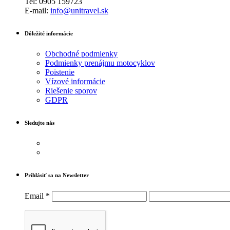
Tel: 0905 159723
E-mail:
info@unitravel.sk
Dôležité informácie
Obchodné podmienky
Podmienky prenájmu motocyklov
Poistenie
Vízové informácie
Riešenie sporov
GDPR
Sledujte nás
Prihlásiť sa na Newsletter
Email
*