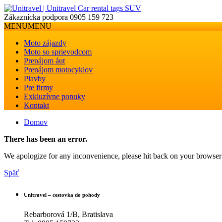
Zákaznícka podpora
0905 159 723
MENU
MENU
Moto zájazdy
Moto so sprievodcom
Prenájom áut
Prenájom motocyklov
Plavby
Pre firmy
Exkluzívne ponuky
Kontakt
Domov
There has been an error.
We apologize for any inconvenience, please hit back on your browser 
Späť
Unitravel – cestovka do pohody
Rebarborová 1/B, Bratislava