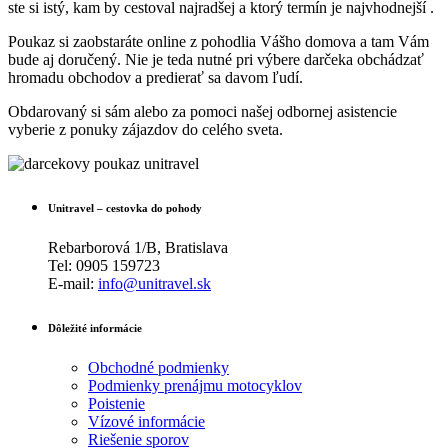
ste si istý, kam by cestoval najradšej a ktorý termín je najvhodnejší .
Poukaz si zaobstaráte online z pohodlia Vášho domova a tam Vám
bude aj doručený. Nie je teda nutné pri výbere darčeka obchádzať
hromadu obchodov a predierať sa davom ľudí.
Obdarovaný si sám alebo za pomoci našej odbornej asistencie
vyberie z ponuky zájazdov do celého sveta.
Unitravel – cestovka do pohody
Rebarborová 1/B, Bratislava
Tel: 0905 159723
E-mail:
info@unitravel.sk
Dôležité informácie
Obchodné podmienky
Podmienky prenájmu motocyklov
Poistenie
Vízové informácie
Riešenie sporov