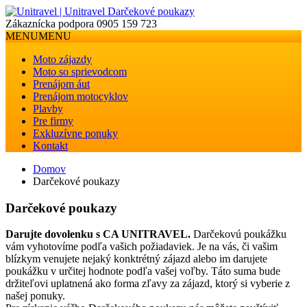
Zákaznícka podpora
0905 159 723
MENU
MENU
Moto zájazdy
Moto so sprievodcom
Prenájom áut
Prenájom motocyklov
Plavby
Pre firmy
Exkluzívne ponuky
Kontakt
Domov
Darčekové poukazy
Darčekové poukazy
Darujte dovolenku s CA UNITRAVEL.
Darčekovú poukážku
vám vyhotovíme podľa vašich požiadaviek. Je na vás, či vašim
blízkym venujete nejaký konktrétný zájazd alebo im darujete
poukážku v určitej hodnote podľa vašej voľby. Táto suma bude
držiteľovi uplatnená ako forma zľavy za zájazd, ktorý si vyberie z
našej ponuky.