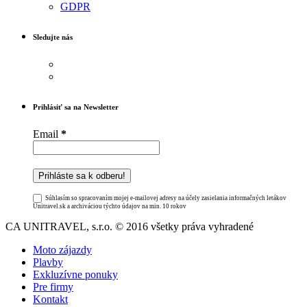
GDPR
Sledujte nás
Prihlásiť sa na Newsletter
Email
*
Súhlasím so spracovaním mojej e-mailovej adresy na účely zasielania informačných letákov
Unitravel.sk a archiváciou týchto údajov na min. 10 rokov
CA UNITRAVEL, s.r.o. © 2016 všetky práva vyhradené
Moto zájazdy
Plavby
Exkluzívne ponuky
Pre firmy
Kontakt