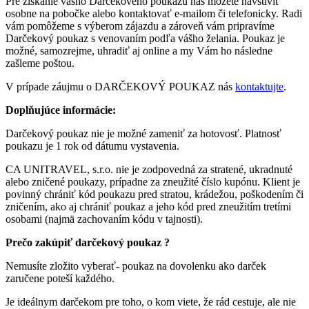
Pre získanie vášho Darčekového poukazu nás môžete navštíviť
osobne na pobočke alebo kontaktovať e-mailom či telefonicky. Radi
vám pomôžeme s výberom zájazdu a zároveň vám pripravíme
Darčekový poukaz s venovaním podľa vášho želania. Poukaz je
možné, samozrejme, uhradiť aj online a my Vám ho následne
zašleme poštou.
V prípade záujmu o DARČEKOVÝ POUKAZ nás
kontaktujte
.
Doplňujúce informácie:
Darčekový poukaz nie je možné zameniť za hotovosť. Platnosť
poukazu je 1 rok od dátumu vystavenia.
CA UNITRAVEL, s.r.o. nie je zodpovedná za stratené, ukradnuté
alebo zničené poukazy, prípadne za zneužité číslo kupónu. Klient je
povinný chrániť kód poukazu pred stratou, krádežou, poškodením či
zničením, ako aj chrániť poukaz a jeho kód pred zneužitím tretími
osobami (najmä zachovaním kódu v tajnosti).
Prečo zakúpiť darčekový poukaz ?
Nemusíte zložito vyberať- poukaz na dovolenku ako darček
zaručene poteší každého.
Je ideálnym darčekom pre toho, o kom viete, že rád cestuje, ale nie