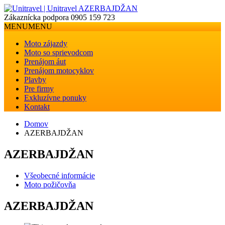
Zákaznícka podpora
0905 159 723
MENU
MENU
Moto zájazdy
Moto so sprievodcom
Prenájom áut
Prenájom motocyklov
Plavby
Pre firmy
Exkluzívne ponuky
Kontakt
Domov
AZERBAJDŽAN
AZERBAJDŽAN
Všeobecné informácie
Moto požičovňa
AZERBAJDŽAN