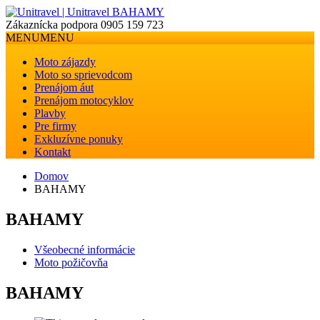
Zákaznícka podpora
0905 159 723
MENU
MENU
Moto zájazdy
Moto so sprievodcom
Prenájom áut
Prenájom motocyklov
Plavby
Pre firmy
Exkluzívne ponuky
Kontakt
Domov
BAHAMY
BAHAMY
Všeobecné informácie
Moto požičovňa
BAHAMY