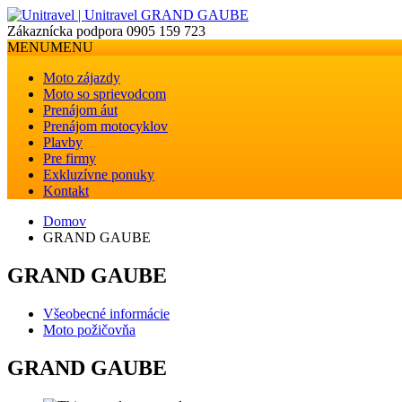
Zákaznícka podpora
0905 159 723
MENU
MENU
Moto zájazdy
Moto so sprievodcom
Prenájom áut
Prenájom motocyklov
Plavby
Pre firmy
Exkluzívne ponuky
Kontakt
Domov
GRAND GAUBE
GRAND GAUBE
Všeobecné informácie
Moto požičovňa
GRAND GAUBE