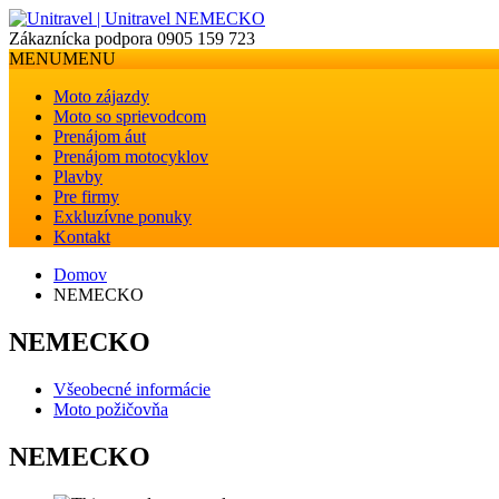
Zákaznícka podpora
0905 159 723
MENU
MENU
Moto zájazdy
Moto so sprievodcom
Prenájom áut
Prenájom motocyklov
Plavby
Pre firmy
Exkluzívne ponuky
Kontakt
Domov
NEMECKO
NEMECKO
Všeobecné informácie
Moto požičovňa
NEMECKO