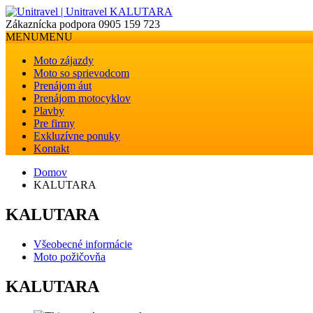
Zákaznícka podpora
0905 159 723
MENU
MENU
Moto zájazdy
Moto so sprievodcom
Prenájom áut
Prenájom motocyklov
Plavby
Pre firmy
Exkluzívne ponuky
Kontakt
Domov
KALUTARA
KALUTARA
Všeobecné informácie
Moto požičovňa
KALUTARA