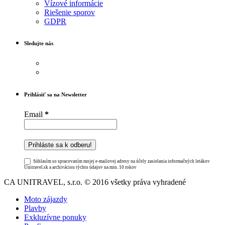
Vízové informácie
Riešenie sporov
GDPR
Sledujte nás
Prihlásiť sa na Newsletter
Email
*
Súhlasím so spracovaním mojej e-mailovej adresy na účely zasielania informačných letákov
Unitravel.sk a archiváciou týchto údajov na min. 10 rokov
CA UNITRAVEL, s.r.o. © 2016 všetky práva vyhradené
Moto zájazdy
Plavby
Exkluzívne ponuky