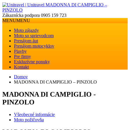
Zákaznícka podpora
0905 159 723
MENU
MENU
Moto zájazdy
Moto so sprievodcom
Prenájom áut
Prenájom motocyklov
Plavby
Pre firmy
Exkluzívne ponuky
Kontakt
Domov
MADONNA DI CAMPIGLIO – PINZOLO
MADONNA DI CAMPIGLIO -
PINZOLO
Všeobecné informácie
Moto požičovňa