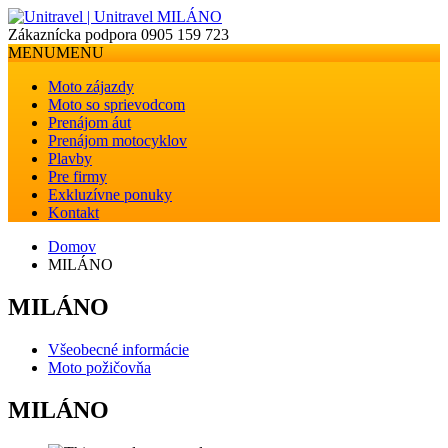
Zákaznícka podpora
0905 159 723
MENU
MENU
Moto zájazdy
Moto so sprievodcom
Prenájom áut
Prenájom motocyklov
Plavby
Pre firmy
Exkluzívne ponuky
Kontakt
Domov
MILÁNO
MILÁNO
Všeobecné informácie
Moto požičovňa
MILÁNO