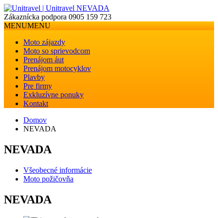
Zákaznícka podpora
0905 159 723
MENU
MENU
Moto zájazdy
Moto so sprievodcom
Prenájom áut
Prenájom motocyklov
Plavby
Pre firmy
Exkluzívne ponuky
Kontakt
Domov
NEVADA
NEVADA
Všeobecné informácie
Moto požičovňa
NEVADA