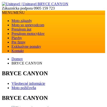
Zákaznícka podpora
0905 159 723
MENU
MENU
Moto zájazdy
Moto so sprievodcom
Prenájom áut
Prenájom motocyklov
Plavby
Pre firmy
Exkluzívne ponuky
Kontakt
Domov
BRYCE CANYON
BRYCE CANYON
Všeobecné informácie
Moto požičovňa
BRYCE CANYON