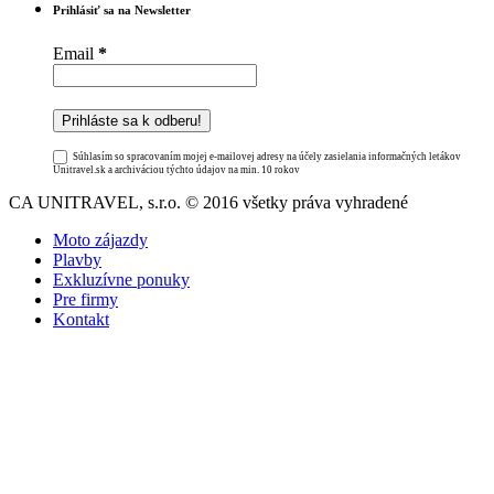
Prihlásiť sa na Newsletter
Email
*
Súhlasím so spracovaním mojej e-mailovej adresy na účely zasielania informačných letákov
Unitravel.sk a archiváciou týchto údajov na min. 10 rokov
CA UNITRAVEL, s.r.o. © 2016 všetky práva vyhradené
Moto zájazdy
Plavby
Exkluzívne ponuky
Pre firmy
Kontakt