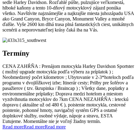
sedle Harley Davidson. Rozľahlé púšte, pulzujúce veľkomestá,
hlboké kaňony a tento 10-dňový motocyklový zájazd ponúka
všetko. Navštívite najznámejšie a najkrajšie miesta juhozápadu USA
ako Grand Canyon, Bryce Canyon, Monument Valley a mnohé
ďalšie. Vyše 2600 km dlhá trasa plná fantastických ciest, unikátnych
scenérii a neporovnateľnej krásy čaká iba na Vás.
Termíny
CENA ZAHŔŇA : Prenájom motocykla Harley Davidson Sportster
( možný upgrade motocykla podľa výberu za príplatok ) ;
Neobmedzený počet kilometrov ; Ubytovanie v 2-3*hoteloch podľa
programu v dvojlôžkovej izbe; Itinerár cesty; Prilby pre šoférov a
pasažierov ( tzv. škrupinka / Braincap ) ; Všetky dane, poplatky a
environmentálne príplatky; Doprava medzi hotelom a miestom
vyzdvihnutia motocyklov do 7km CENA NEZAHŔŇA : leteckú
dopravu ( aktuálne už od 480 € ), poistenie motocykla, cestovné
poistenie, pohonné hmoty, navigačný systém GPS a ostatné
doplnkové služby, osobné výdaje, nápoje a stravu, ESTA
Ľutujeme. Momentálne nie je voľný žiadny termín.
Read more
Read more
Read more