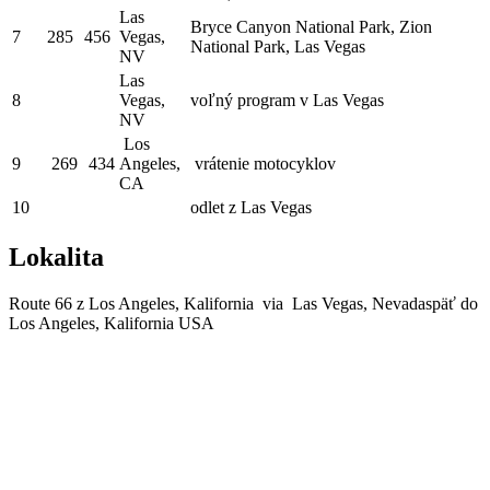
Las
Bryce Canyon National Park, Zion
7
285
456
Vegas,
National Park, Las Vegas
NV
Las
8
Vegas,
voľný program v Las Vegas
NV
Los
9
269
434
Angeles,
vrátenie motocyklov
CA
10
odlet z Las Vegas
Lokalita
Route 66 z Los Angeles, Kalifornia via Las Vegas, Nevadaspäť do
Los Angeles, Kalifornia USA