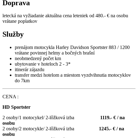
Doprava
letecká na vyžiadanie aktuálna cena leteniek od 480.- € na osobu
vrátane poplatkov
Služby
prenájom motocykla Harley Davidson Sportster 883 / 1200
vrátane povinnej helmy a bočných brašní
neobmedzený počet km
ubytovanie v hoteloch 2 - 3*
itinerár zájazdu
transfer medzi hotelom a miestom vyzdvihnutia motocyklov
do 7km
CENA :
HD Sportster
2 osoby/1 motocykel/ 2-lôžková izba
1119.- € / na
osobu
2 osoby/2 motocykle/ 2-lôžková izba
1245.- € / na
osobu