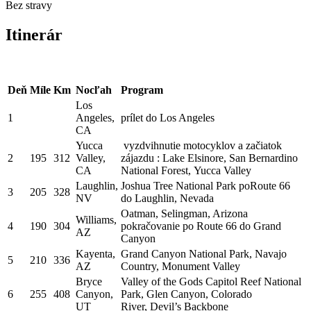
Bez stravy
Itinerár
Deň
Míle
Km
Nocľah
Program
Los
1
Angeles,
prílet do Los Angeles
CA
Yucca
vyzdvihnutie motocyklov a začiatok
2
195
312
Valley,
zájazdu : Lake Elsinore, San Bernardino
CA
National Forest, Yucca Valley
Laughlin,
Joshua Tree National Park poRoute 66
3
205
328
NV
do Laughlin, Nevada
Oatman, Selingman, Arizona
Williams,
4
190
304
pokračovanie po Route 66 do Grand
AZ
Canyon
Kayenta,
Grand Canyon National Park, Navajo
5
210
336
AZ
Country, Monument Valley
Bryce
Valley of the Gods Capitol Reef National
6
255
408
Canyon,
Park, Glen Canyon, Colorado
UT
River, Devil’s Backbone