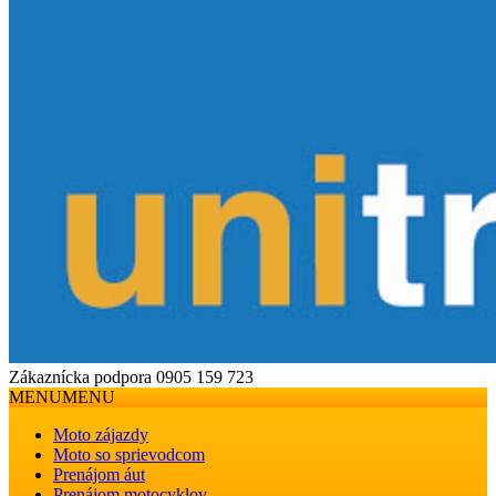
Zákaznícka podpora
0905 159 723
MENU
MENU
Moto zájazdy
Moto so sprievodcom
Prenájom áut
Prenájom motocyklov